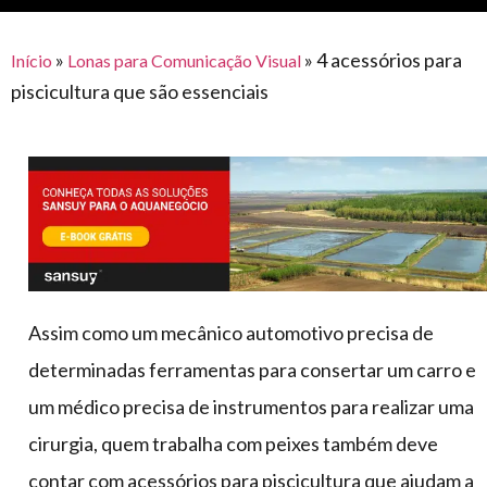
para
e logística
premiações
feira
offshore
o
armazenagem
»
»
4 acessórios para
Início
Lonas para Comunicação Visual
eventos
agronegócio
toldos
construção
piscicultura que são essenciais
lonas
civil
vida
piscinas
de
mercado
caminhoneiro
automotivo
móveis,
calçados,
epi's
Assim como um mecânico automotivo precisa de
e
determinadas ferramentas para consertar um carro e
lonas
um médico precisa de instrumentos para realizar uma
multiúso
cirurgia, quem trabalha com peixes também deve
contar com acessórios para piscicultura que ajudam a