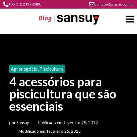
+55 (11) 2139-2888
contato@sansuy.com.br
A
Sansuy
Agronegócio
,
Piscicultura
contato
4 acessórios para
Agronegócio
cultura
piscicultura que são
psicultura
do
Coberturas
plástico
essenciais
soluções
barracas
em
institucional
Indústria
sansuy
água
por
Sansuy
Publicado em:
fevereiro 25, 2019
materiais
comunicação
barracas
soluções
Modificado em: fevereiro 25, 2025
gratuitos
Transporte
visual
de