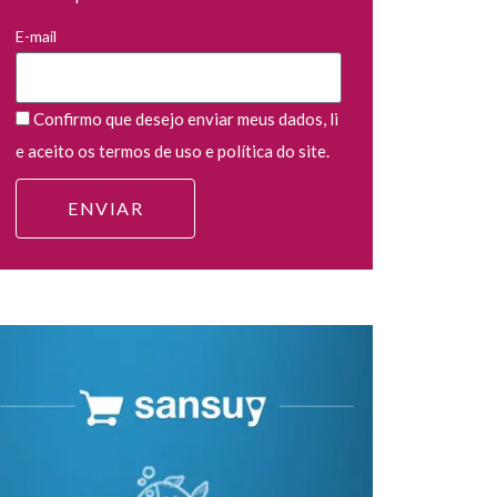
E-mail
Confirmo que desejo enviar meus dados, li
e aceito os termos de uso e política do site.