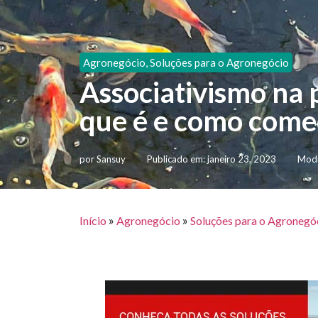
Agronegócio
,
Soluções para o Agronegócio
Associativismo na p
que é e como come
por
Sansuy
Publicado em:
janeiro 23, 2023
Modi
»
»
Início
Agronegócio
Soluções para o Agronegó