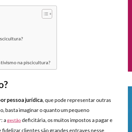
scicultura?
tivismo na piscicultura?
o?
or pessoa jurídica
, que pode representar outras
so, basta imaginar o quanto um pequeno
: a
deficitária, os muitos impostos a pagar e
gestão
e fidelizar clientes são grandes entraves nesse