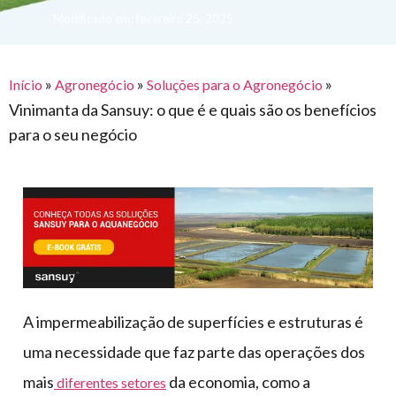
para
e logística
Modificado em: fevereiro 25, 2025
premiações
feira
offshore
o
armazenagem
eventos
agronegócio
toldos
construção
lonas
»
»
»
civil
Início
Agronegócio
Soluções para o Agronegócio
Vinimanta da Sansuy: o que é e quais são os benefícios
vida
piscinas
para o seu negócio
de
mercado
caminhoneiro
automotivo
móveis,
calçados,
epi's
e
lonas
A impermeabilização de superfícies e estruturas é
multiúso
uma necessidade que faz parte das operações dos
mais
da economia, como a
diferentes setores