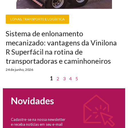
LONAS
,
TRANSPORTE E LOGÍSTICA
Sistema de enlonamento
mecanizado: vantagens da Vinilona
R Superfácil na rotina de
transportadoras e caminhoneiros
24 de junho, 2026
1
2
3
4
5
Novidades
Cadastre-se na nossa newsletter
e receba notícias em seu e-mail