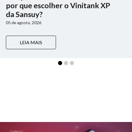
feira
armazenagem
premiações
por que escolher o Vinitank XP
o
construção
toldos
lonas
da Sansuy?
agronegócio
eventos
civil
05 de agosto, 2026
vida
piscinas
de
caminhoneiro
mercado
LEIA MAIS
automotivo
móveis,
calçados,
epi's
e
lonas
multiúso