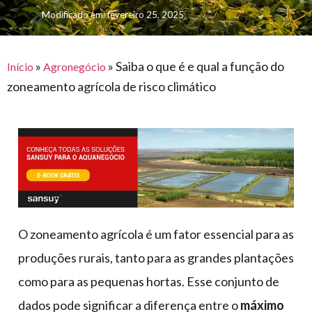
para
e logística
Modificado em: fevereiro 25, 2025
premiações
feira
offshore
o
armazenagem
eventos
agronegócio
toldos
construção
lonas
»
»
Saiba o que é e qual a função do
civil
Início
Agronegócio
zoneamento agrícola de risco climático
vida
piscinas
de
mercado
caminhoneiro
automotivo
móveis,
calçados,
epi's
e
O zoneamento agrícola é um fator essencial para as
lonas
produções rurais, tanto para as grandes plantações
multiúso
como para as pequenas hortas. Esse conjunto de
dados pode significar a diferença entre o
máximo