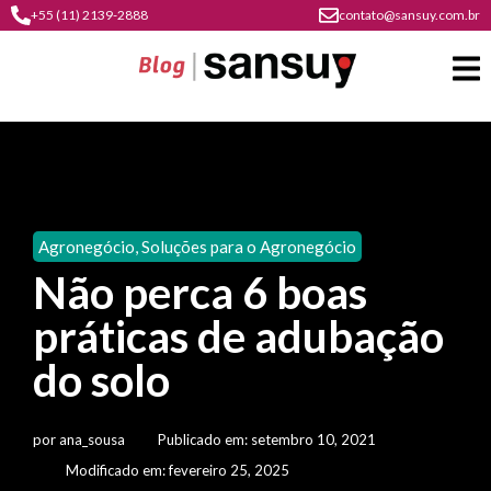
+55 (11) 2139-2888
contato@sansuy.com.br
A
Sansuy
Agronegócio
,
Soluções para o Agronegócio
contato
Não perca 6 boas
Agronegócio
cultura
práticas de adubação
psicultura
do
Coberturas
plástico
do solo
soluções
barracas
em
institucional
Indústria
sansuy
água
por
ana_sousa
Publicado em:
setembro 10, 2021
materiais
comunicação
barracas
soluções
Modificado em: fevereiro 25, 2025
gratuitos
Transporte
visual
de