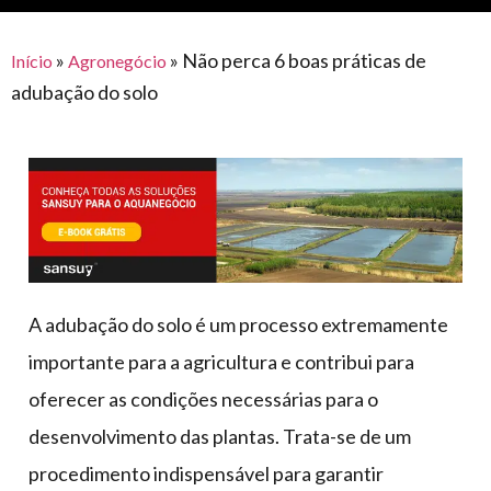
para
e logística
premiações
feira
offshore
o
armazenagem
»
»
Não perca 6 boas práticas de
Início
Agronegócio
eventos
agronegócio
toldos
construção
adubação do solo
lonas
civil
vida
piscinas
de
mercado
caminhoneiro
automotivo
móveis,
calçados,
epi's
A adubação do solo é um processo extremamente
e
importante para a agricultura e contribui para
lonas
oferecer as condições necessárias para o
multiúso
desenvolvimento das plantas. Trata-se de um
procedimento indispensável para garantir