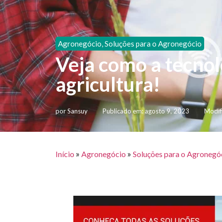
Agronegócio
,
Soluções para o Agronegócio
Veja como a tecnol
agricultura!
por
Sansuy
Publicado em:
agosto 9, 2023
Modif
»
»
Início
Agronegócio
Soluções para o Agronegó