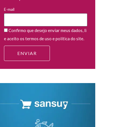
E-mail
Confirmo que desejo enviar meus dados, li
e aceito os termos de uso e política do site.