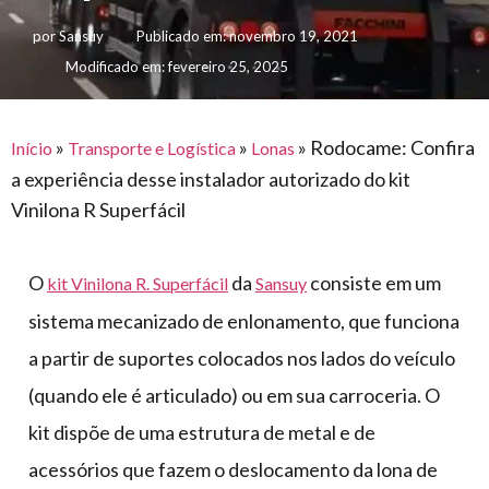
para
e logística
premiações
feira
offshore
por
Sansuy
Publicado em:
novembro 19, 2021
o
armazenagem
Modificado em: fevereiro 25, 2025
eventos
agronegócio
toldos
construção
lonas
civil
vida
piscinas
»
»
»
Rodocame: Confira
Início
Transporte e Logística
Lonas
de
a experiência desse instalador autorizado do kit
mercado
caminhoneiro
Vinilona R Superfácil
automotivo
móveis,
O
da
consiste em um
kit Vinilona R. Superfácil
Sansuy
calçados,
sistema mecanizado de enlonamento, que funciona
epi's
e
a partir de suportes colocados nos lados do veículo
lonas
(quando ele é articulado) ou em sua carroceria. O
multiúso
kit dispõe de uma estrutura de metal e de
acessórios que fazem o deslocamento da lona de