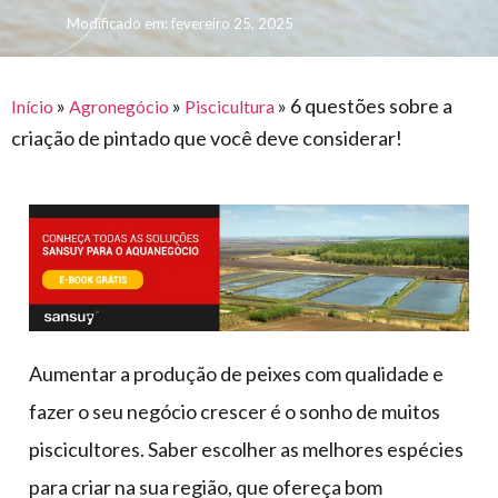
para
e logística
Modificado em: fevereiro 25, 2025
premiações
feira
offshore
o
armazenagem
eventos
agronegócio
toldos
construção
lonas
»
»
»
6 questões sobre a
civil
Início
Agronegócio
Piscicultura
criação de pintado que você deve considerar!
vida
piscinas
de
mercado
caminhoneiro
automotivo
móveis,
calçados,
epi's
e
Aumentar a produção de peixes com qualidade e
lonas
fazer o seu negócio crescer é o sonho de muitos
multiúso
piscicultores. Saber escolher as melhores espécies
para criar na sua região, que ofereça bom