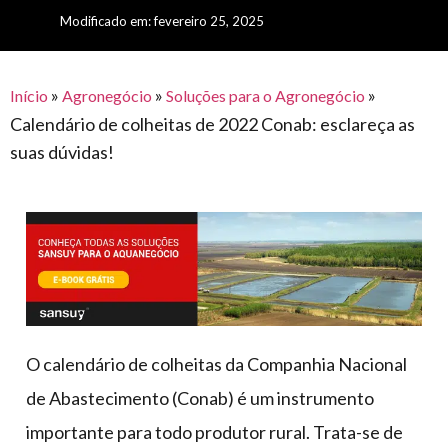
para
e logística
Modificado em: fevereiro 25, 2025
premiações
feira
offshore
o
armazenagem
eventos
agronegócio
toldos
construção
lonas
»
»
»
civil
Início
Agronegócio
Soluções para o Agronegócio
Calendário de colheitas de 2022 Conab: esclareça as
vida
piscinas
suas dúvidas!
de
mercado
caminhoneiro
automotivo
móveis,
calçados,
epi's
e
lonas
O calendário de colheitas da Companhia Nacional
multiúso
de Abastecimento (Conab) é um instrumento
importante para todo produtor rural. Trata-se de