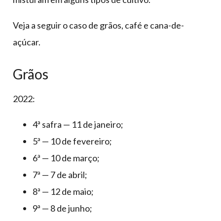
Veja a seguir o caso de grãos, café e cana-de-
açúcar.
Grãos
2022:
4ª safra — 11 de janeiro;
5ª — 10 de fevereiro;
6ª — 10 de março;
7ª — 7 de abril;
8ª — 12 de maio;
9ª — 8 de junho;