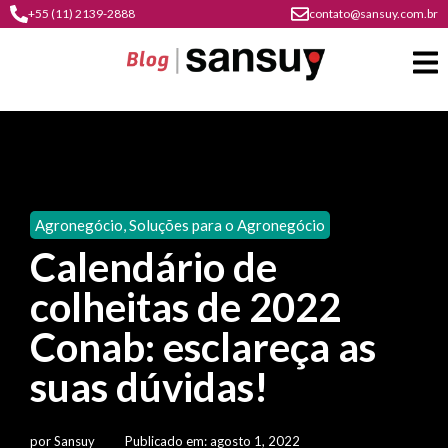
+55 (11) 2139-2888
contato@sansuy.com.br
A
Sansuy
Agronegócio
,
Soluções para o Agronegócio
contato
Calendário de
Agronegócio
cultura
colheitas de 2022
psicultura
do
Coberturas
plástico
Conab: esclareça as
soluções
barracas
em
institucional
suas dúvidas!
Indústria
sansuy
água
materiais
comunicação
barracas
soluções
gratuitos
Transporte
visual
por
Sansuy
Publicado em:
agosto 1, 2022
de