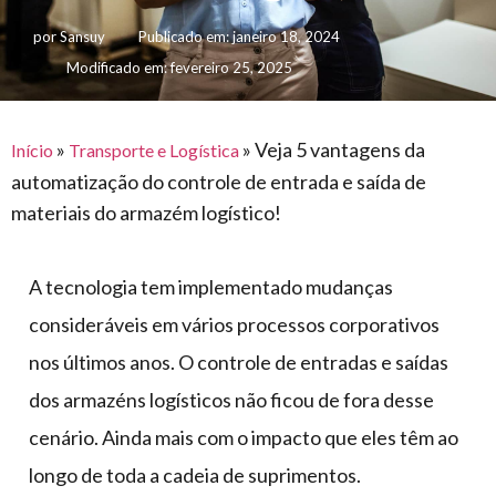
para
e logística
premiações
feira
offshore
por
Sansuy
Publicado em:
janeiro 18, 2024
o
armazenagem
Modificado em: fevereiro 25, 2025
eventos
agronegócio
toldos
construção
lonas
civil
vida
piscinas
»
»
Veja 5 vantagens da
Início
Transporte e Logística
de
automatização do controle de entrada e saída de
mercado
caminhoneiro
materiais do armazém logístico!
automotivo
móveis,
A tecnologia tem implementado mudanças
calçados,
consideráveis em vários processos corporativos
epi's
e
nos últimos anos. O controle de entradas e saídas
lonas
dos armazéns logísticos não ficou de fora desse
multiúso
cenário. Ainda mais com o impacto que eles têm ao
longo de toda a cadeia de suprimentos.