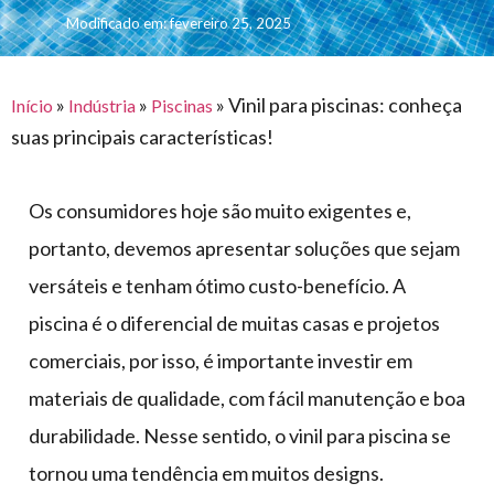
para
e logística
Modificado em: fevereiro 25, 2025
premiações
feira
offshore
o
armazenagem
eventos
agronegócio
toldos
construção
lonas
»
»
»
Vinil para piscinas: conheça
civil
Início
Indústria
Piscinas
suas principais características!
vida
piscinas
de
mercado
caminhoneiro
Os consumidores hoje são muito exigentes e,
automotivo
portanto, devemos apresentar soluções que sejam
móveis,
versáteis e tenham ótimo custo-benefício. A
calçados,
piscina é o diferencial de muitas casas e projetos
epi's
e
comerciais, por isso, é importante investir em
lonas
materiais de qualidade, com fácil manutenção e boa
multiúso
durabilidade. Nesse sentido, o vinil para piscina se
tornou uma tendência em muitos designs.