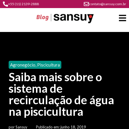
+55 (11) 2139-2888
contato@sansuy.com.br
A
Sansuy
Agronegócio
,
Piscicultura
contato
Saiba mais sobre o
Agronegócio
cultura
sistema de
psicultura
do
Coberturas
plástico
recirculação de água
soluções
barracas
em
institucional
na piscicultura
Indústria
sansuy
água
materiais
comunicação
barracas
soluções
gratuitos
Transporte
visual
por
Sansuy
Publicado em:
junho 18, 2019
de