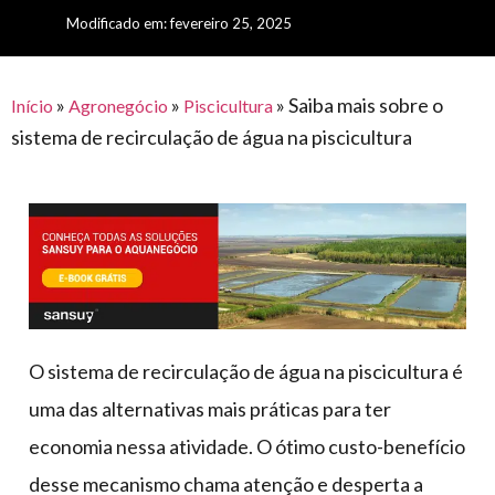
para
e logística
Modificado em: fevereiro 25, 2025
premiações
feira
offshore
o
armazenagem
eventos
agronegócio
toldos
construção
lonas
»
»
»
Saiba mais sobre o
civil
Início
Agronegócio
Piscicultura
sistema de recirculação de água na piscicultura
vida
piscinas
de
mercado
caminhoneiro
automotivo
móveis,
calçados,
epi's
e
O sistema de recirculação de água na piscicultura é
lonas
uma das alternativas mais práticas para ter
multiúso
economia nessa atividade. O ótimo custo-benefício
desse mecanismo chama atenção e desperta a