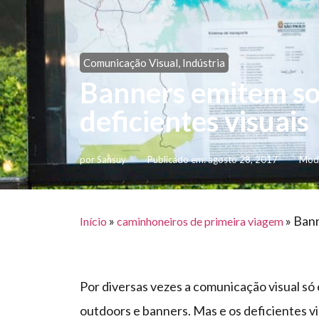
Comunicação Visual
,
Indústria
Banners emitem s
deficientes visuais
por
Sansuy
Publicado em:
agosto 28, 2017
Modi
»
»
Bann
Início
caminhoneiros de primeira viagem
Por diversas vezes a comunicação visual s
outdoors e banners. Mas e os deficientes v