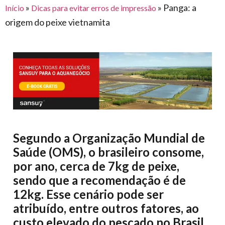
para
»
»
Panga: a
Início
Dicas para evitar erros de impressão
e logística
premiações
feira
offshore
o
origem do peixe vietnamita
armazenagem
eventos
agronegócio
toldos
construção
lonas
civil
vida
piscinas
de
mercado
caminhoneiro
automotivo
móveis,
calçados,
Segundo a Organização Mundial de
epi's
Saúde (OMS), o brasileiro consome,
e
por ano, cerca de 7kg de peixe,
lonas
sendo que a recomendação é de
multiúso
12kg. Esse cenário pode ser
atribuído, entre outros fatores, ao
custo elevado do pescado no Brasil.