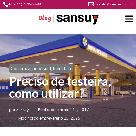
+55 (11) 2139-2888
contato@sansuy.com.br
A
Sansuy
Comunicação Visual
,
Indústria
contato
Preciso de testeira,
Agronegócio
cultura
como utilizar?
psicultura
do
Coberturas
plástico
soluções
barracas
em
por
Sansuy
Publicado em:
abril 11, 2017
institucional
Indústria
sansuy
água
Modificado em: fevereiro 25, 2025
materiais
comunicação
barracas
soluções
gratuitos
Transporte
visual
de