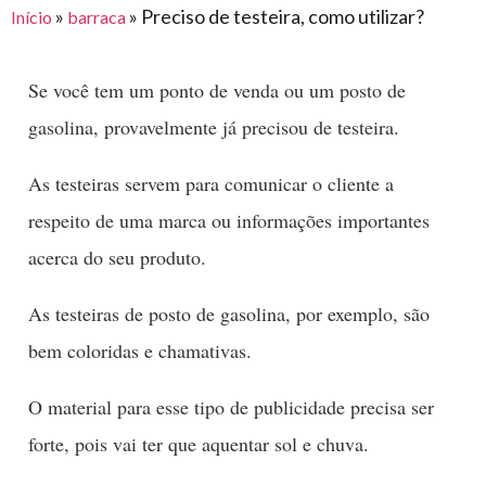
para
»
»
Preciso de testeira, como utilizar?
Início
barraca
e logística
premiações
feira
offshore
o
armazenagem
eventos
agronegócio
toldos
construção
Se você tem um ponto de venda ou um posto de
lonas
civil
gasolina, provavelmente já precisou de testeira.
vida
piscinas
de
As testeiras servem para comunicar o cliente a
mercado
caminhoneiro
automotivo
respeito de uma marca ou informações importantes
acerca do seu produto.
móveis,
calçados,
As testeiras de posto de gasolina, por exemplo, são
epi's
bem coloridas e chamativas.
e
lonas
O material para esse tipo de publicidade precisa ser
multiúso
forte, pois vai ter que aquentar sol e chuva.