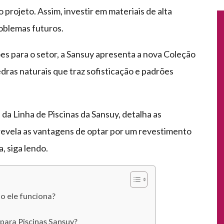
 projeto. Assim, investir em materiais de alta
oblemas futuros.
ões para o setor, a Sansuy apresenta a nova Coleção
edras naturais que traz sofisticação e padrões
da Linha de Piscinas da Sansuy, detalha as
revela as vantagens de optar por um revestimento
, siga lendo.
mo ele funciona?
 para Piscinas Sansuy?