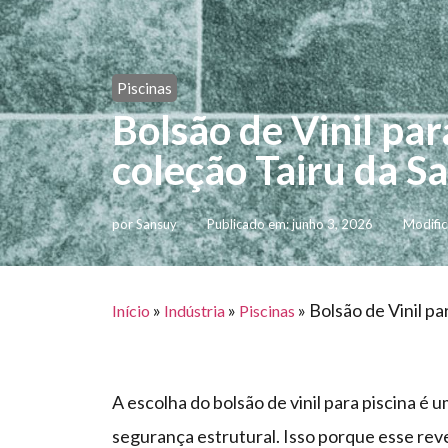
Piscinas
Bolsão de Vinil par
coleção Tairu da S
por
Sansuy
Publicado em:
junho 3, 2026
Modific
»
»
»
Bolsão de Vinil pa
Início
Indústria
Piscinas
A escolha do bolsão de vinil para piscina é 
segurança estrutural. Isso porque esse rev