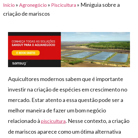
para
»
»
»
Miniguia sobre a
Início
Agronegócio
Piscicultura
e logística
premiações
feira
offshore
o
criação de mariscos
armazenagem
eventos
agronegócio
toldos
construção
lonas
civil
vida
piscinas
de
mercado
caminhoneiro
automotivo
móveis,
Aquicultores modernos sabem que é importante
calçados,
investir na criação de espécies em crescimento no
epi's
e
mercado. Estar atento a essa questão pode ser a
lonas
melhor maneira de fazer um bom negócio
multiúso
relacionado à
. Nesse contexto, a criação
piscicultura
de mariscos aparece como um ótima alternativa