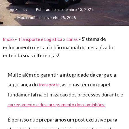
para
e logística
premiações
feira
offshore
por
Sansuy
Publicado em:
setembro 13, 2021
o
armazenagem
Modificado em: fevereiro 25, 2025
eventos
agronegócio
toldos
construção
lonas
civil
vida
piscinas
»
»
»
Sistema de
Início
Transporte e Logística
Lonas
de
enlonamento de caminhão manual ou mecanizado:
mercado
caminhoneiro
entenda suas diferenças!
automotivo
móveis,
Muito além de garantir a integridade da carga e a
calçados,
segurança do
, as lonas têm um papel
epi's
transporte
e
fundamental na otimização dos processos durante o
lonas
carregamento e descarregamento dos caminhões.
multiúso
É por isso que preparamos um post exclusivo para