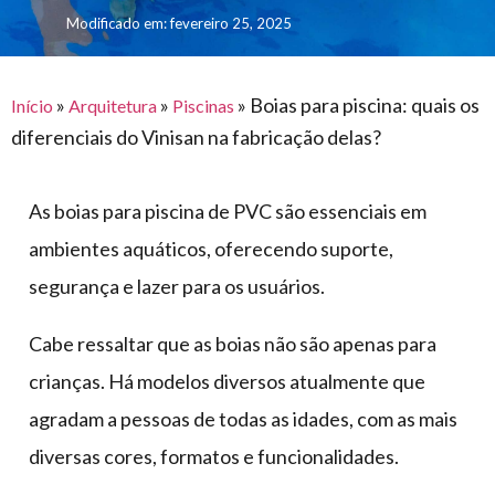
para
e logística
Modificado em: fevereiro 25, 2025
premiações
feira
offshore
o
armazenagem
eventos
agronegócio
toldos
construção
lonas
»
»
»
Boias para piscina: quais os
civil
Início
Arquitetura
Piscinas
diferenciais do Vinisan na fabricação delas?
vida
piscinas
de
mercado
caminhoneiro
As boias para piscina de PVC são essenciais em
automotivo
ambientes aquáticos, oferecendo suporte,
móveis,
segurança e lazer para os usuários.
calçados,
epi's
Cabe ressaltar que as boias não são apenas para
e
crianças. Há modelos diversos atualmente que
lonas
multiúso
agradam a pessoas de todas as idades, com as mais
diversas cores, formatos e funcionalidades.