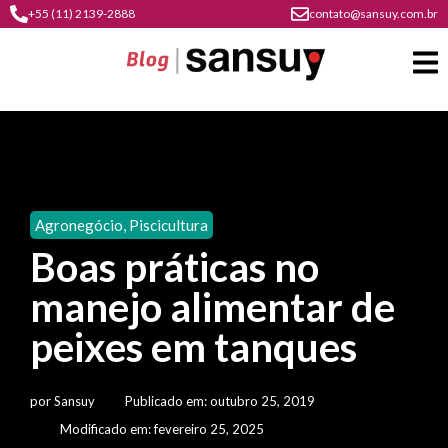
+55 (11) 2139-2888
contato@sansuy.com.br
A
Sansuy
Agronegócio
,
Piscicultura
contato
Boas práticas no
Agronegócio
cultura
manejo alimentar de
psicultura
do
Coberturas
plástico
peixes em tanques
soluções
barracas
em
institucional
Indústria
sansuy
água
por
Sansuy
Publicado em:
outubro 25, 2019
materiais
comunicação
barracas
soluções
Modificado em: fevereiro 25, 2025
gratuitos
Transporte
visual
de