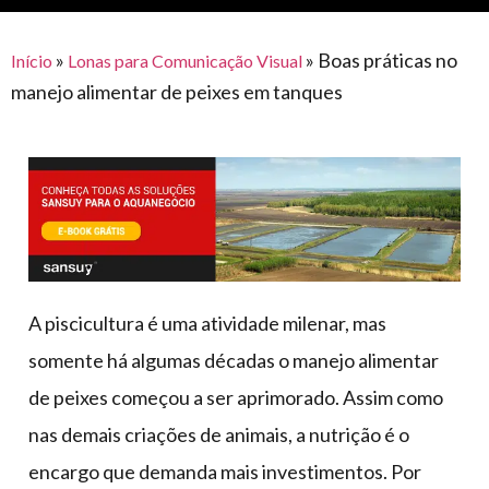
para
e logística
premiações
feira
offshore
o
armazenagem
»
»
Boas práticas no
Início
Lonas para Comunicação Visual
eventos
agronegócio
toldos
construção
manejo alimentar de peixes em tanques
lonas
civil
vida
piscinas
de
mercado
caminhoneiro
automotivo
móveis,
calçados,
epi's
A piscicultura é uma atividade milenar, mas
e
somente há algumas décadas o manejo alimentar
lonas
de peixes começou a ser aprimorado. Assim como
multiúso
nas demais criações de animais, a nutrição é o
encargo que demanda mais investimentos. Por