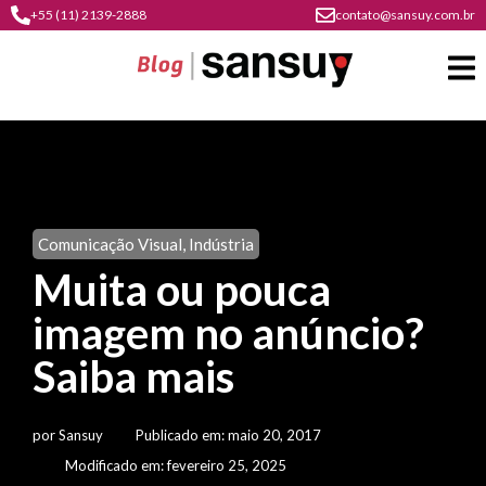
+55 (11) 2139-2888
contato@sansuy.com.br
A
Sansuy
Comunicação Visual
,
Indústria
contato
Muita ou pouca
Agronegócio
cultura
imagem no anúncio?
psicultura
do
Coberturas
plástico
Saiba mais
soluções
barracas
em
institucional
Indústria
sansuy
água
por
Sansuy
Publicado em:
maio 20, 2017
materiais
comunicação
barracas
soluções
Modificado em: fevereiro 25, 2025
gratuitos
Transporte
visual
de