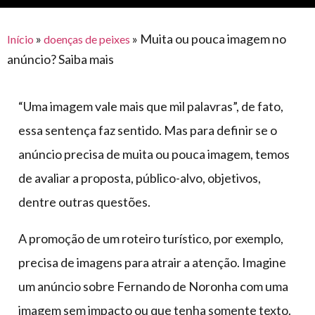
para
e logística
premiações
feira
offshore
o
armazenagem
»
»
Muita ou pouca imagem no
Início
doenças de peixes
eventos
agronegócio
toldos
construção
anúncio? Saiba mais
lonas
civil
vida
piscinas
“Uma imagem vale mais que mil palavras”, de fato,
de
mercado
caminhoneiro
essa sentença faz sentido. Mas para definir se o
automotivo
anúncio precisa de muita ou pouca imagem, temos
móveis,
de avaliar a proposta, público-alvo, objetivos,
calçados,
dentre outras questões.
epi's
e
A promoção de um roteiro turístico, por exemplo,
lonas
precisa de imagens para atrair a atenção. Imagine
multiúso
um anúncio sobre Fernando de Noronha com uma
imagem sem impacto ou que tenha somente texto.