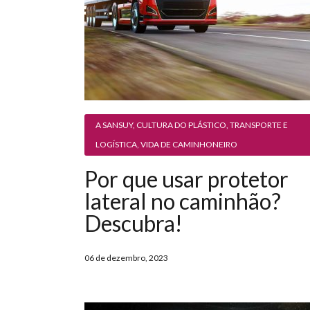
A SANSUY
,
CULTURA DO PLÁSTICO
,
TRANSPORTE E
LOGÍSTICA
,
VIDA DE CAMINHONEIRO
Por que usar protetor
lateral no caminhão?
Descubra!
06 de dezembro, 2023