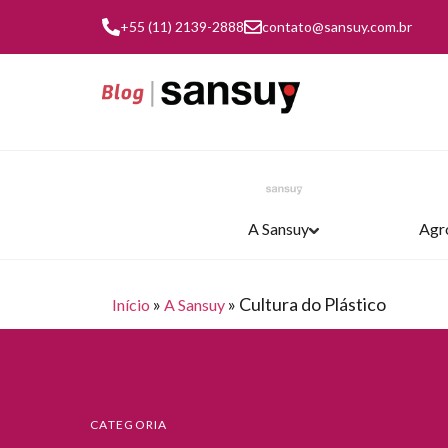
+55 (11) 2139-2888
contato@sansuy.com.br
A Sansuy
Agr
»
»
Cultura do Plástico
Início
A Sansuy
TRANSPORTE E LOGÍSTICA
AGRONEGÓCIO
COBERTURAS
INDÚSTRIA
A SANSUY
CATEGORIA