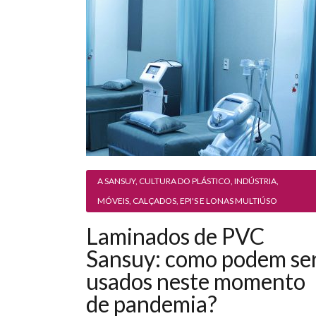
A SANSUY
,
CULTURA DO PLÁSTICO
,
INDÚSTRIA
,
MÓVEIS, CALÇADOS, EPI'S E LONAS MULTIÚSO
Laminados de PVC
Sansuy: como podem se
usados neste momento
de pandemia?