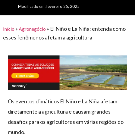
para
e logística
Modificado em: fevereiro 25, 2025
premiações
feira
offshore
o
armazenagem
eventos
agronegócio
toldos
construção
lonas
»
»
El Niño e La Niña: entenda como
civil
Início
Agronegócio
esses fenômenos afetam a agricultura
vida
piscinas
de
mercado
caminhoneiro
automotivo
móveis,
calçados,
epi's
e
Os eventos climáticos El Niño e La Niña afetam
lonas
diretamente a agricultura e causam grandes
multiúso
desafios para os agricultores em várias regiões do
mundo.