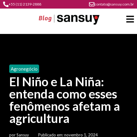
+55 (11) 2139-2888
contato@sansuy.com.br
A
Sansuy
Agronegócio
contato
El Niño e La Niña:
Agronegócio
cultura
entenda como esses
psicultura
do
Coberturas
plástico
fenômenos afetam a
soluções
barracas
em
institucional
agricultura
Indústria
sansuy
água
materiais
comunicação
barracas
soluções
gratuitos
Transporte
visual
por
Sansuy
Publicado em:
novembro 1, 2024
de