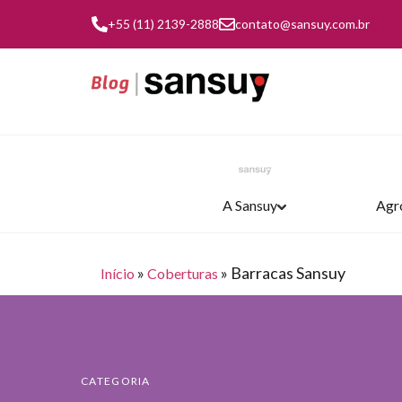
+55 (11) 2139-2888
contato@sansuy.com.br
A Sansuy
Agr
»
»
Barracas Sansuy
Início
Coberturas
TRANSPORTE E LOGÍSTICA
AGRONEGÓCIO
COBERTURAS
INDÚSTRIA
A SANSUY
CATEGORIA