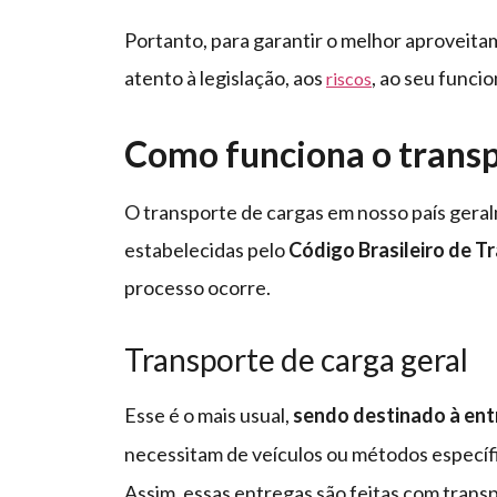
Portanto, para garantir o melhor aproveita
atento à legislação, aos
, ao seu func
riscos
Como funciona o transpo
O transporte de cargas em nosso país geral
estabelecidas pelo
Código Brasileiro de Tr
processo ocorre.
Transporte de carga geral
Esse é o mais usual,
sendo destinado à en
necessitam de veículos ou métodos especí
Assim, essas entregas são feitas com trans