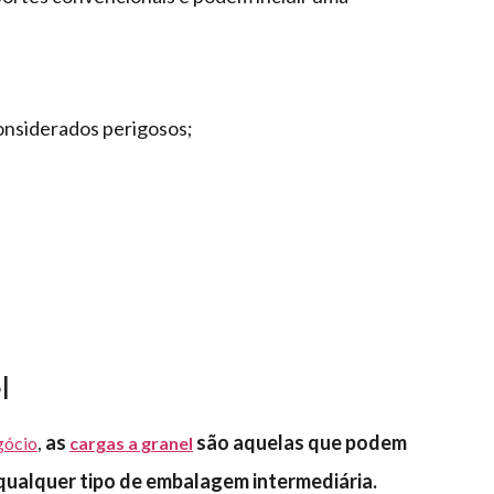
onsiderados perigosos;
l
,
as
são aquelas que podem
gócio
cargas a granel
qualquer tipo de embalagem intermediária.