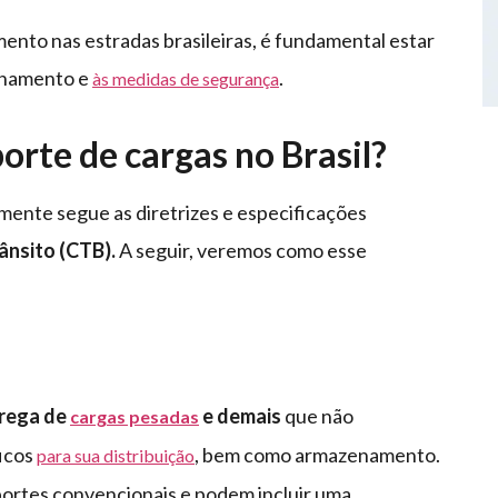
mento nas estradas brasileiras, é fundamental estar
ionamento e
.
às medidas de segurança
rte de cargas no Brasil?
mente segue as diretrizes e especificações
ânsito (CTB).
A seguir, veremos como esse
trega de
e demais
que não
cargas pesadas
ficos
, bem como armazenamento.
para sua distribuição
portes convencionais e podem incluir uma