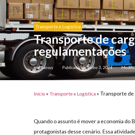
Transporte e Logística
Transporte de carga
regulamentações
por
Sansuy
Publicado em:
junho 3, 2024
Modific
»
»
Transporte de 
Início
Transporte e Logística
Quando o assunto é mover a economia do B
protagonistas desse cenário. Essa atividade