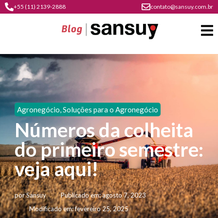
+55 (11) 2139-2888
contato@sansuy.com.br
A
Sansuy
Agronegócio
,
Soluções para o Agronegócio
contato
Números da colheita
Agronegócio
cultura
do primeiro semestre:
psicultura
do
Coberturas
plástico
veja aqui!
soluções
barracas
em
institucional
Indústria
sansuy
água
por
Sansuy
Publicado em:
agosto 7, 2023
materiais
comunicação
barracas
soluções
Modificado em: fevereiro 25, 2025
gratuitos
Transporte
visual
de