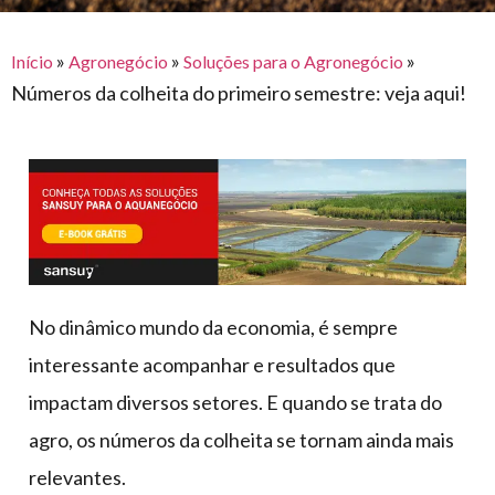
para
e logística
premiações
feira
offshore
o
armazenagem
»
»
»
Início
Agronegócio
Soluções para o Agronegócio
eventos
agronegócio
toldos
construção
Números da colheita do primeiro semestre: veja aqui!
lonas
civil
vida
piscinas
de
mercado
caminhoneiro
automotivo
móveis,
calçados,
epi's
No dinâmico mundo da economia, é sempre
e
interessante acompanhar e resultados que
lonas
impactam diversos setores. E quando se trata do
multiúso
agro, os números da colheita se tornam ainda mais
relevantes.