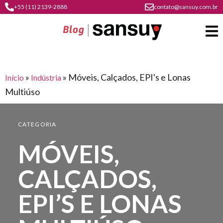
+55 (11) 2139-2888
contato@sansuy.com.br
»
»
Móveis, Calçados, EPI's e Lonas
Início
Indústria
A
Multiúso
Sansuy
contato
CATEGORIA
Agronegócio
cultura
MÓVEIS,
psicultura
do
Coberturas
plástico
soluções
CALÇADOS,
barracas
em
institucional
Indústria
sansuy
EPI’S E LONAS
água
materiais
comunicação
barracas
soluções
gratuitos
Transporte
visual
de