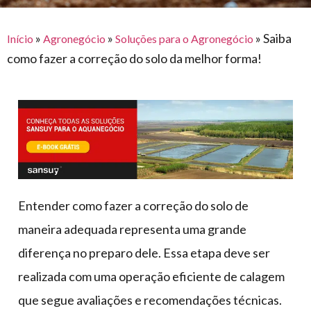
para
e logística
premiações
feira
offshore
o
armazenagem
»
»
»
Saiba
Início
Agronegócio
Soluções para o Agronegócio
eventos
agronegócio
toldos
construção
como fazer a correção do solo da melhor forma!
lonas
civil
vida
piscinas
de
mercado
caminhoneiro
automotivo
móveis,
calçados,
epi's
Entender como fazer a correção do solo de
e
maneira adequada representa uma grande
lonas
diferença no preparo dele. Essa etapa deve ser
multiúso
realizada com uma operação eficiente de calagem
que segue avaliações e recomendações técnicas.