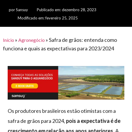
para
e logística
premiações
feira
offshore
por
Sansuy
Publicado em:
dezembro 28, 2023
o
armazenagem
Modificado em: fevereiro 25, 2025
eventos
agronegócio
toldos
construção
lonas
civil
vida
piscinas
»
»
Safra de grãos: entenda como
Início
Agronegócio
de
funciona e quais as expectativas para 2023/2024
mercado
caminhoneiro
automotivo
móveis,
calçados,
epi's
e
lonas
Os produtores brasileiros estão otimistas com a
multiúso
safra de grãos para 2024,
pois a expectativa é de
crescimento em relação aos anos anteriores.
A