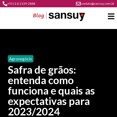
+55 (11) 2139-2888
contato@sansuy.com.br
A
Sansuy
Agronegócio
contato
Safra de grãos:
Agronegócio
cultura
entenda como
psicultura
do
Coberturas
plástico
funciona e quais as
soluções
barracas
em
institucional
expectativas para
Indústria
sansuy
água
materiais
comunicação
2023/2024
barracas
soluções
gratuitos
Transporte
visual
de