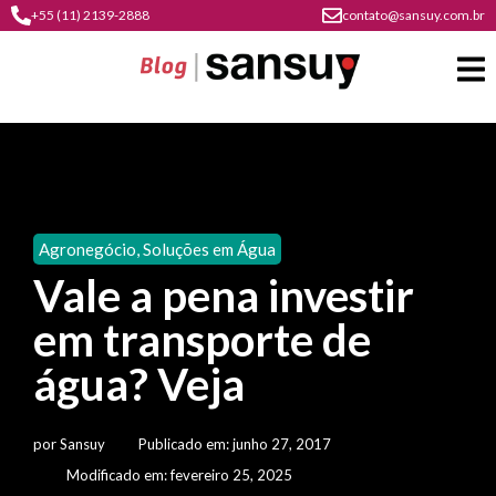
+55 (11) 2139-2888
contato@sansuy.com.br
A
Sansuy
Agronegócio
,
Soluções em Água
contato
Vale a pena investir
Agronegócio
cultura
em transporte de
psicultura
do
Coberturas
plástico
água? Veja
soluções
barracas
em
institucional
Indústria
sansuy
água
por
Sansuy
Publicado em:
junho 27, 2017
materiais
comunicação
barracas
soluções
Modificado em: fevereiro 25, 2025
gratuitos
Transporte
visual
de