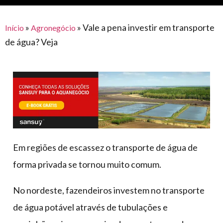
para
e logística
premiações
feira
offshore
o
armazenagem
»
»
Vale a pena investir em transporte
Início
Agronegócio
eventos
agronegócio
toldos
construção
de água? Veja
lonas
civil
vida
piscinas
de
mercado
caminhoneiro
automotivo
móveis,
calçados,
epi's
Em regiões de escassez o transporte de água de
e
forma privada se tornou muito comum.
lonas
multiúso
No nordeste, fazendeiros investem no transporte
de água potável através de tubulações e