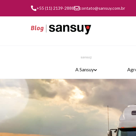
+55 (11) 2139-2888
contato@sansuy.com.br
A Sansuy
Agr
TRANSPORTE E LOGÍSTICA
AGRONEGÓCIO
COBERTURAS
INDÚSTRIA
A SANSUY