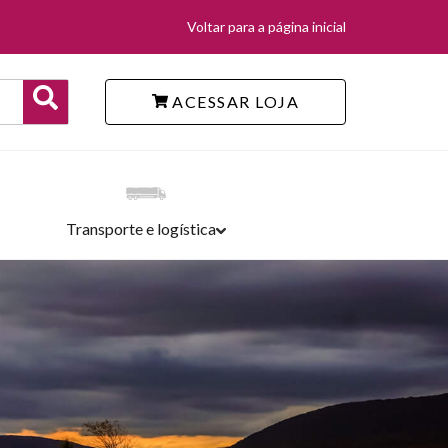
Voltar para a página inicial
ACESSAR LOJA
Transporte e logística
TERIAIS GRATUITOS
SCINAS
EMIAÇÕES
RCADO AUTOMOTIVO
ENTOS
VEIS, CALÇADOS, EPI'S E LONAS MULTIÚSO