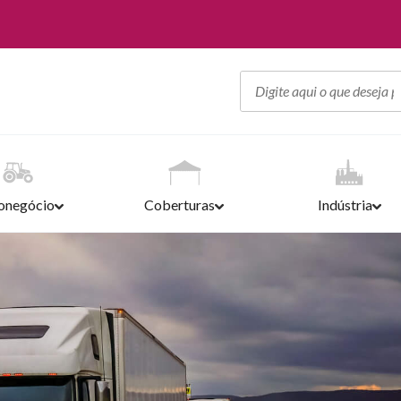
onegócio
Coberturas
Indústria
CONTATO
PSICULTURA
BARRACAS SANSUY
COMUNICAÇÃO VISUAL
ARMAZENAGEM
MA
PI
CULTURA DO PLÁSTICO
SOLUÇÕES EM ÁGUA
BARRACAS DE FEIRA
OFFSHORE
LONAS
PR
ME
INSTITUCIONAL
SOLUÇÕES PARA O AGRONEGÓCIO
TOLDOS
CONSTRUÇÃO CIVIL
VIDA DE CAMINHONEIRO
EV
MÓ