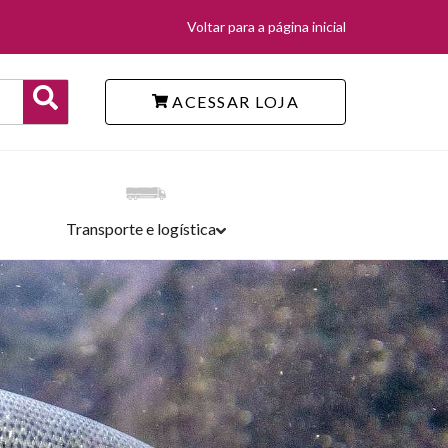
Voltar para a página inicial
ACESSAR LOJA
Transporte e logística
TERIAIS GRATUITOS
SCINAS
EMIAÇÕES
RCADO AUTOMOTIVO
ENTOS
VEIS, CALÇADOS, EPI'S E LONAS MULTIÚSO