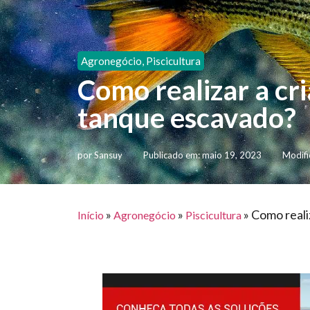
Agronegócio
,
Piscicultura
Como realizar a cr
tanque escavado?
por
Sansuy
Publicado em:
maio 19, 2023
Modifi
»
»
»
Como reali
Início
Agronegócio
Piscicultura