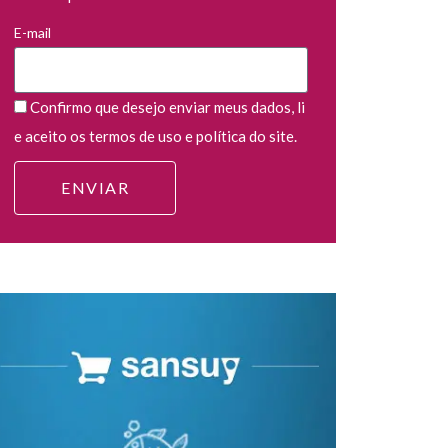
E-mail
Confirmo que desejo enviar meus dados, li
e aceito os termos de uso e política do site.