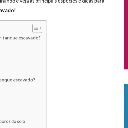
ando e veja as principais espécies e dicas para
cavado!
em tanque escavado?
 tanque escavado?
 poros do solo