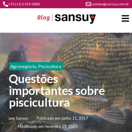
+55 (11) 2139-2888
contato@sansuy.com.br
A
Sansuy
Agronegócio
,
Piscicultura
contato
Questões
Agronegócio
cultura
importantes sobre
psicultura
do
Coberturas
plástico
piscicultura
soluções
barracas
em
institucional
Indústria
sansuy
água
por
Sansuy
Publicado em:
junho 21, 2017
materiais
comunicação
barracas
soluções
Modificado em: fevereiro 25, 2025
gratuitos
Transporte
visual
de