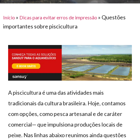
para
e logística
premiações
feira
offshore
o
armazenagem
»
»
Questões
Início
Dicas para evitar erros de impressão
eventos
agronegócio
toldos
construção
importantes sobre piscicultura
lonas
civil
vida
piscinas
de
mercado
caminhoneiro
automotivo
móveis,
calçados,
epi's
A piscicultura é uma das atividades mais
e
tradicionais da cultura brasileira. Hoje, contamos
lonas
com opções, como pesca artesanal e de caráter
multiúso
comercial— que impulsiona produções locais de
peixe. Nas linhas abaixo reunimos ainda questões