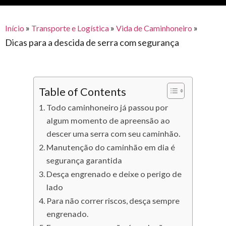
para
e logística
premiações
feira
offshore
o
armazenagem
»
»
»
Início
Transporte e Logística
Vida de Caminhoneiro
eventos
agronegócio
toldos
construção
Dicas para a descida de serra com segurança
lonas
civil
vida
piscinas
de
mercado
Table of Contents
caminhoneiro
automotivo
Todo caminhoneiro já passou por
móveis,
algum momento de apreensão ao
descer uma serra com seu caminhão.
calçados,
Manutenção do caminhão em dia é
epi's
segurança garantida
e
Desça engrenado e deixe o perigo de
lonas
lado
multiúso
Para não correr riscos, desça sempre
engrenado.