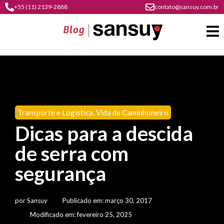
+55 (11) 2139-2888
contato@sansuy.com.br
A
Sansuy
Transporte e Logística
,
Vida de Caminhoneiro
contato
Dicas para a descida
Agronegócio
cultura
de serra com
psicultura
do
Coberturas
plástico
segurança
soluções
barracas
em
institucional
Indústria
sansuy
água
por
Sansuy
Publicado em:
março 30, 2017
materiais
comunicação
barracas
soluções
Modificado em: fevereiro 25, 2025
gratuitos
Transporte
visual
de