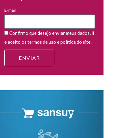
E-mail
Confirmo que desejo enviar meus dados, li
e aceito os termos de uso e política do site.