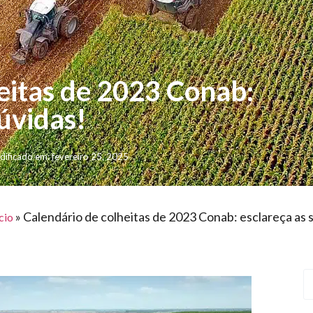
eitas de 2023 Conab:
úvidas!
ificado em: fevereiro 25, 2025
»
Calendário de colheitas de 2023 Conab: esclareça as 
cio