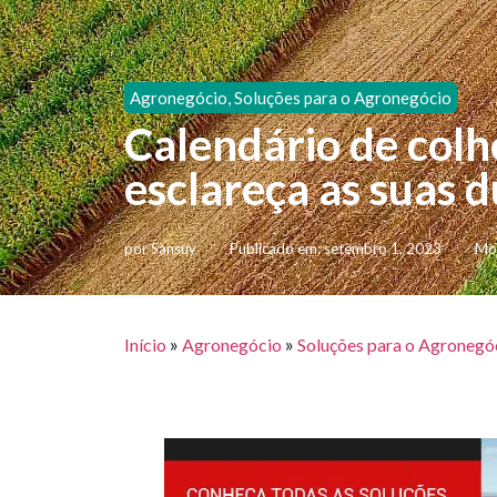
Agronegócio
,
Soluções para o Agronegócio
Calendário de colh
esclareça as suas d
por
Sansuy
Publicado em:
setembro 1, 2023
Mod
»
»
Início
Agronegócio
Soluções para o Agronegó