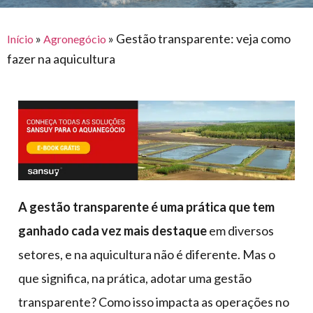
para
e logística
premiações
feira
offshore
o
armazenagem
»
»
Gestão transparente: veja como
Início
Agronegócio
eventos
agronegócio
toldos
construção
fazer na aquicultura
lonas
civil
vida
piscinas
de
mercado
caminhoneiro
automotivo
móveis,
calçados,
epi's
A gestão transparente é uma prática que tem
e
ganhado cada vez mais destaque
em diversos
lonas
setores, e na aquicultura não é diferente. Mas o
multiúso
que significa, na prática, adotar uma gestão
transparente? Como isso impacta as operações no