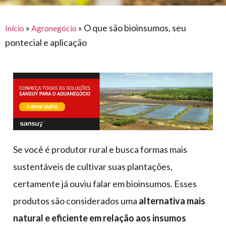
para
e logística
premiações
feira
offshore
o
armazenagem
»
»
O que são bioinsumos, seu
Início
Agronegócio
eventos
agronegócio
toldos
construção
pontecial e aplicação
lonas
civil
vida
piscinas
de
mercado
caminhoneiro
automotivo
móveis,
calçados,
epi's
Se você é produtor rural e busca formas mais
e
sustentáveis de cultivar suas plantações,
lonas
certamente já ouviu falar em bioinsumos. Esses
multiúso
produtos são considerados uma
alternativa mais
natural e eficiente em relação aos insumos