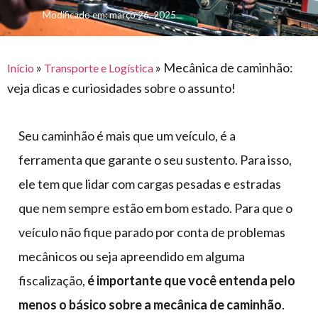
para
e logística
Modificado em: março 26, 2025
premiações
feira
offshore
o
armazenagem
eventos
agronegócio
toldos
construção
lonas
»
»
Mecânica de caminhão:
civil
Início
Transporte e Logística
veja dicas e curiosidades sobre o assunto!
vida
piscinas
de
mercado
caminhoneiro
Seu caminhão é mais que um veículo, é a
automotivo
ferramenta que garante o seu sustento. Para isso,
móveis,
ele tem que lidar com cargas pesadas e estradas
calçados,
que nem sempre estão em bom estado. Para que o
epi's
e
veículo não fique parado por conta de problemas
lonas
mecânicos ou seja apreendido em alguma
multiúso
fiscalização,
é importante que você entenda pelo
menos o básico sobre a mecânica de caminhão
.