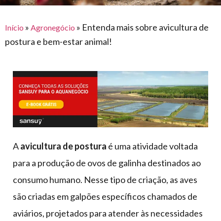
para
e logística
premiações
feira
offshore
o
armazenagem
»
»
Entenda mais sobre avicultura de
Início
Agronegócio
eventos
agronegócio
toldos
construção
postura e bem-estar animal!
lonas
civil
vida
piscinas
de
mercado
caminhoneiro
automotivo
móveis,
calçados,
epi's
A
avicultura de postura
é uma atividade voltada
e
para a produção de ovos de galinha destinados ao
lonas
consumo humano. Nesse tipo de criação, as aves
multiúso
são criadas em galpões específicos chamados de
aviários, projetados para atender às necessidades