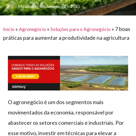
para
e logística
Modificado em: fevereiro 25, 2025
premiações
feira
offshore
o
armazenagem
eventos
agronegócio
toldos
construção
lonas
»
»
»
7 boas
civil
Início
Agronegócio
Soluções para o Agronegócio
práticas para aumentar a produtividade na agricultura
vida
piscinas
de
mercado
caminhoneiro
automotivo
móveis,
calçados,
epi's
e
O agronegócio é um dos segmentos mais
lonas
movimentados da economia, responsável por
multiúso
abastecer os setores comerciais e industriais. Por
esse motivo, investir em técnicas para elevar a