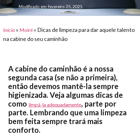
para
e logística
Modificado em: fevereiro 25, 2025
premiações
feira
offshore
o
armazenagem
eventos
agronegócio
toldos
construção
lonas
»
»
Dicas de limpeza para dar aquele talento
civil
Início
Moiré
na cabine do seu caminhão
vida
piscinas
de
mercado
caminhoneiro
automotivo
A cabine do caminhão é a nossa
móveis,
segunda casa (se não a primeira),
calçados,
então devemos mantê-la sempre
epi's
higienizada. Veja algumas dicas de
e
como
, parte por
limpá-la adequadamente
lonas
parte. Lembrando que uma limpeza
multiúso
bem feita sempre trará mais
conforto.