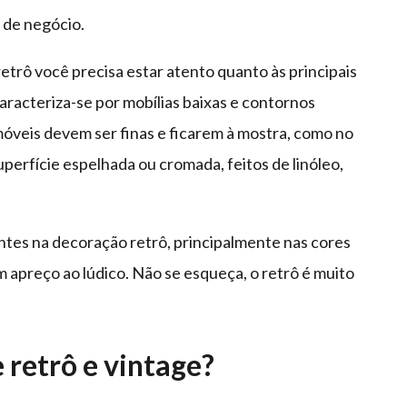
 de negócio.
trô você precisa estar atento quanto às principais
 caracteriza-se por mobílias baixas e contornos
móveis devem ser finas e ficarem à mostra, como no
uperfície espelhada ou cromada, feitos de linóleo,
antes na decoração retrô, principalmente nas cores
um apreço ao lúdico. Não se esqueça, o retrô é muito
 retrô e vintage?