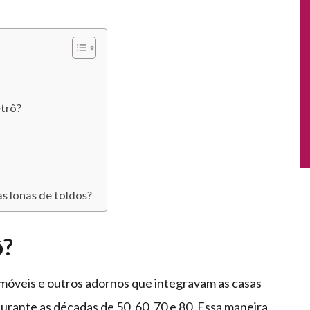
etrô?
s lonas de toldos?
ô?
 móveis e outros adornos que integravam as casas
urante as décadas de 50, 60, 70 e 80. Essa maneira