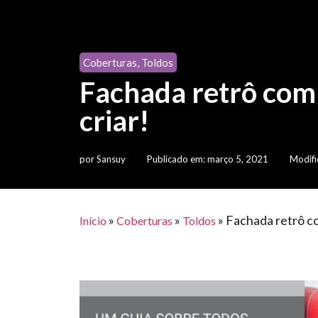
Coberturas
,
Toldos
Fachada retrô com 
criar!
por
Sansuy
Publicado em:
março 5, 2021
Modifi
»
»
»
Fachada retrô co
Início
Coberturas
Toldos