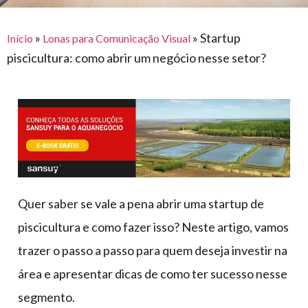
para
e logística
premiações
feira
offshore
o
armazenagem
»
»
Startup
Início
Lonas para Comunicação Visual
eventos
agronegócio
toldos
construção
piscicultura: como abrir um negócio nesse setor?
lonas
civil
vida
piscinas
de
mercado
caminhoneiro
automotivo
móveis,
calçados,
epi's
Quer saber se vale a pena abrir uma startup de
e
piscicultura e como fazer isso? Neste artigo, vamos
lonas
trazer o passo a passo para quem deseja investir na
multiúso
área e apresentar dicas de como ter sucesso nesse
segmento.