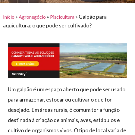
para
e logística
premiações
feira
offshore
o
armazenagem
»
»
»
Galpão para
Início
Agronegócio
Piscicultura
eventos
agronegócio
toldos
construção
aquicultura: o que pode ser cultivado?
lonas
civil
vida
piscinas
de
mercado
caminhoneiro
automotivo
móveis,
calçados,
epi's
Um galpão é um espaço aberto que pode ser usado
e
para armazenar, estocar ou cultivar o que for
lonas
desejado. Em áreas rurais, é comum ter a função
multiúso
destinada à criação de animais, aves, estábulos e
cultivo de organismos vivos. O tipo de local varia de