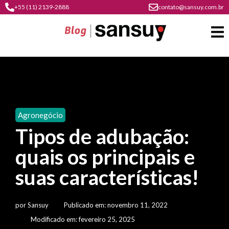
+55 (11) 2139-2888
contato@sansuy.com.br
A
Sansuy
Agronegócio
contato
Tipos de adubação:
Agronegócio
cultura
quais os principais e
psicultura
do
Coberturas
plástico
suas características!
soluções
barracas
em
institucional
Indústria
sansuy
água
por
Sansuy
Publicado em:
novembro 11, 2022
materiais
comunicação
barracas
soluções
Modificado em: fevereiro 25, 2025
gratuitos
Transporte
visual
de