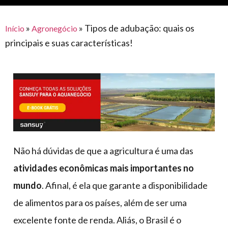
para
e logística
premiações
feira
offshore
o
armazenagem
»
»
Tipos de adubação: quais os
Início
Agronegócio
eventos
agronegócio
toldos
construção
principais e suas características!
lonas
civil
vida
piscinas
de
mercado
caminhoneiro
automotivo
móveis,
calçados,
epi's
Não há dúvidas de que a agricultura é uma das
e
atividades econômicas mais importantes no
lonas
mundo
. Afinal, é ela que garante a disponibilidade
multiúso
de alimentos para os países, além de ser uma
excelente fonte de renda. Aliás, o Brasil é o