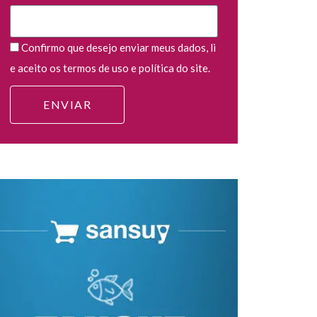
Confirmo que desejo enviar meus dados, li
e aceito os termos de uso e política do site.