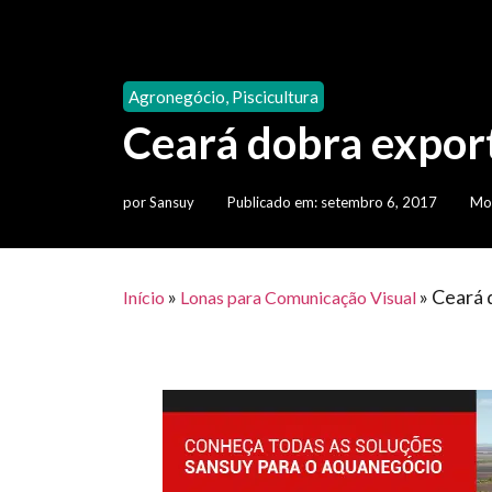
Agronegócio
,
Piscicultura
Ceará dobra expor
por
Sansuy
Publicado em:
setembro 6, 2017
Mod
»
»
Ceará 
Início
Lonas para Comunicação Visual