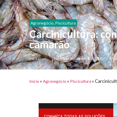
Agronegócio
,
Piscicultura
Carcinicultura: con
camarão
por
Sansuy
Publicado em:
agosto 13, 2019
Modi
»
»
»
Carcinicul
Início
Agronegócio
Piscicultura