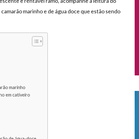
rescente e rentável ramo, acompanhe a leitura do
de camarão marinho e de água doce que estão sendo
arão marinho
ho em cativeiro
arão de água-doce