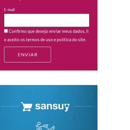
E-mail
Confirmo que desejo enviar meus dados, li
e aceito os termos de uso e política do site.