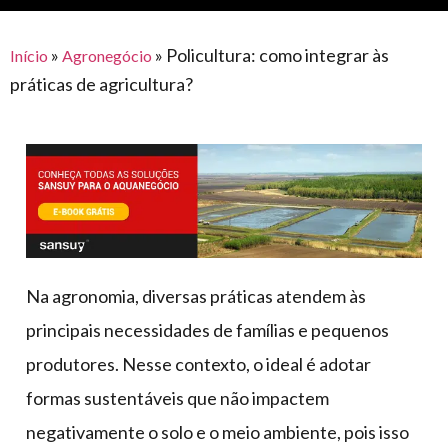
para
e logística
premiações
feira
offshore
o
armazenagem
»
»
Policultura: como integrar às
Início
Agronegócio
eventos
agronegócio
toldos
construção
práticas de agricultura?
lonas
civil
vida
piscinas
de
mercado
caminhoneiro
automotivo
móveis,
calçados,
epi's
Na agronomia, diversas práticas atendem às
e
principais necessidades de famílias e pequenos
lonas
produtores. Nesse contexto, o ideal é adotar
multiúso
formas sustentáveis que não impactem
negativamente o solo e o meio ambiente, pois isso