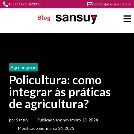
+55 (11) 2139-2888
contato@sansuy.com.br
A
Sansuy
Agronegócio
contato
Policultura: como
Agronegócio
cultura
integrar às práticas
psicultura
do
Coberturas
plástico
de agricultura?
soluções
barracas
em
institucional
Indústria
sansuy
água
por
Sansuy
Publicado em:
novembro 18, 2024
materiais
comunicação
barracas
soluções
Modificado em: março 26, 2025
gratuitos
Transporte
visual
de