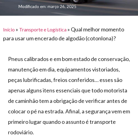
para
e logística
Modificado em: março 26, 2025
premiações
feira
offshore
o
armazenagem
eventos
agronegócio
toldos
construção
lonas
»
»
Qual melhor momento
civil
Início
Transporte e Logística
para usar um encerado de algodão (cotonlona)?
vida
piscinas
de
mercado
caminhoneiro
Pneus calibrados e em bom estado de conservação,
automotivo
manutenção em dia, equipamentos vistoriados,
móveis,
peças lubrificadas, freios conferidos… esses são
calçados,
apenas alguns itens essenciais que todo motorista
epi's
e
de caminhão tem a obrigação de verificar antes de
lonas
colocar o pé na estrada. Afinal, a segurança vem em
multiúso
primeiro lugar quando o assunto é transporte
rodoviário.